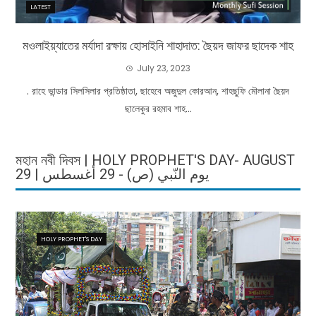
LATEST
মওলাইয়্যাতের মর্যাদা রক্ষায় হোসাইনি শাহাদাত: ছৈয়দ জাফর ছাদেক শাহ
July 23, 2023
. রাহে ভান্ডার সিলসিলার প্রতিষ্ঠাতা, ছাহেবে অজুদুল কোরআন, শাহছুফি মৌলানা ছৈয়দ
ছালেকুর রহমাব শাহ...
মহান নবী দিবস | HOLY PROPHET'S DAY- AUGUST
29 | يوم النّبي (ص) - 29 أغسطس
HOLY PROPHET'S DAY